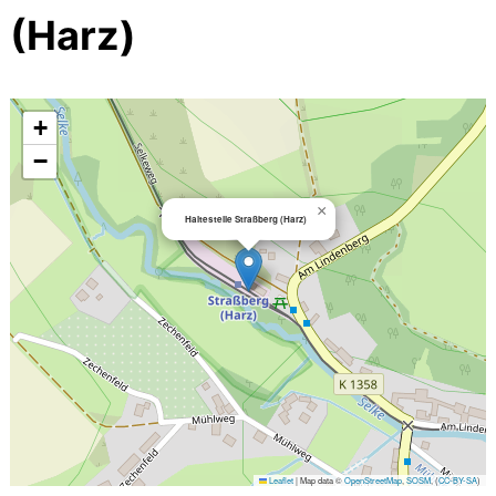
(Harz)
+
−
×
Haltestelle Straßberg (Harz)
Leaflet
|
Map data ©
OpenStreetMap
,
SOSM
, (
CC-BY-SA
)