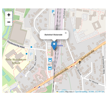
+
−
×
Bahnhof Walsrode
Leaflet
|
Map data ©
OpenStreetMap
,
SOSM
, (
CC-BY-SA
)