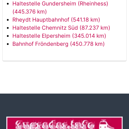
Haltestelle Gundersheim (Rheinhess)
(445.376 km)
Rheydt Hauptbahnhof (541.18 km)
Haltestelle Chemnitz Süd (87.237 km)
Haltestelle Elpersheim (345.014 km)
Bahnhof Fröndenberg (450.778 km)