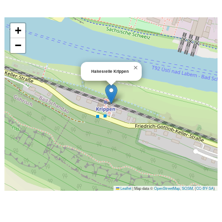
+
−
×
Haltestelle Krippen
Leaflet
|
Map data ©
OpenStreetMap
,
SOSM
, (
CC-BY-SA
)