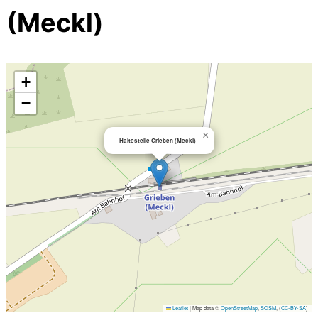
(Meckl)
+
−
×
Haltestelle Grieben (Meckl)
Leaflet
|
Map data ©
OpenStreetMap
,
SOSM
, (
CC-BY-SA
)