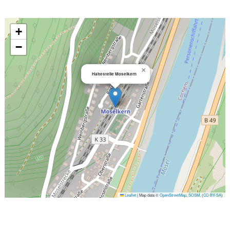
+
−
×
Haltestelle Moselkern
Leaflet
|
Map data ©
OpenStreetMap
,
SOSM
, (
CC-BY-SA
)