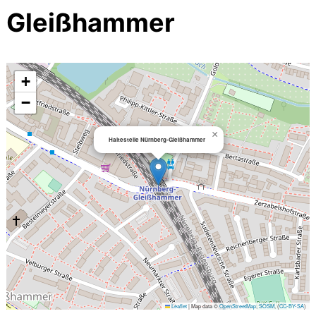
Gleißhammer
+
−
×
Haltestelle Nürnberg-Gleißhammer
Leaflet
|
Map data ©
OpenStreetMap
,
SOSM
, (
CC-BY-SA
)