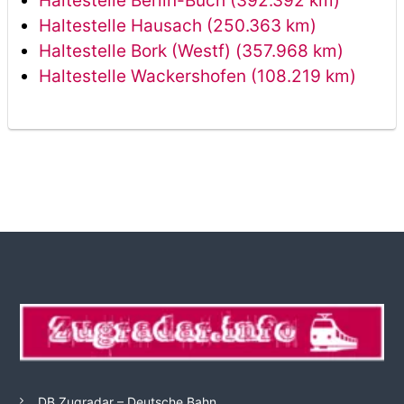
Haltestelle Berlin-Buch (392.392 km)
Haltestelle Hausach (250.363 km)
Haltestelle Bork (Westf) (357.968 km)
Haltestelle Wackershofen (108.219 km)
DB Zugradar – Deutsche Bahn