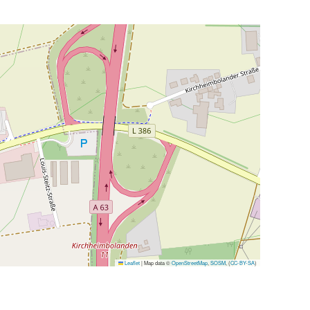
Leaflet
|
Map data ©
OpenStreetMap
,
SOSM
, (
CC-BY-SA
)