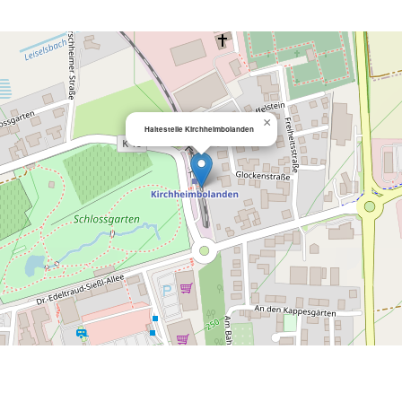
×
Haltestelle Kirchheimbolanden