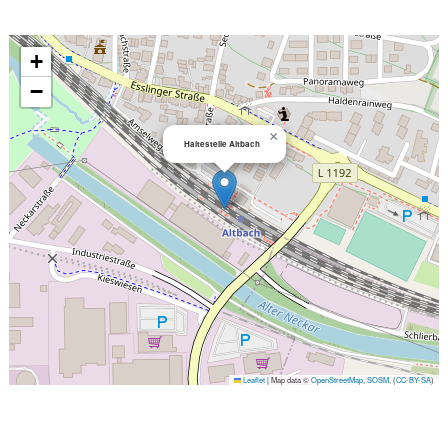
+
−
×
Haltestelle Altbach
Leaflet
|
Map data ©
OpenStreetMap
,
SOSM
, (
CC-BY-SA
)