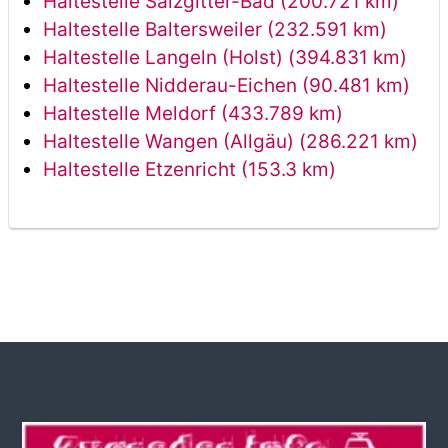
Haltestelle Salzgitter-Bad (200.721 km)
Haltestelle Baltersweiler (232.591 km)
Haltestelle Langeln (Holst) (394.831 km)
Haltestelle Nidderau-Eichen (90.481 km)
Haltestelle Meldorf (433.789 km)
Haltestelle Wangen (Allgäu) (286.221 km)
Haltestelle Etzenricht (153.3 km)