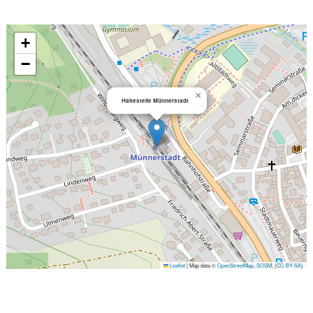
+
−
×
Haltestelle Münnerstadt
Leaflet
|
Map data ©
OpenStreetMap
,
SOSM
, (
CC-BY-SA
)