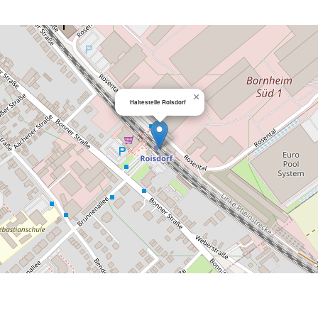
×
Haltestelle Roisdorf