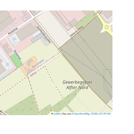
Leaflet
|
Map data ©
OpenStreetMap
,
SOSM
, (
CC-BY-SA
)