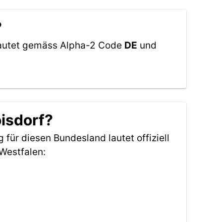
?
 lautet gemäss Alpha-2 Code
DE
und
oisdorf?
 für diesen Bundesland lautet offiziell
Westfalen: