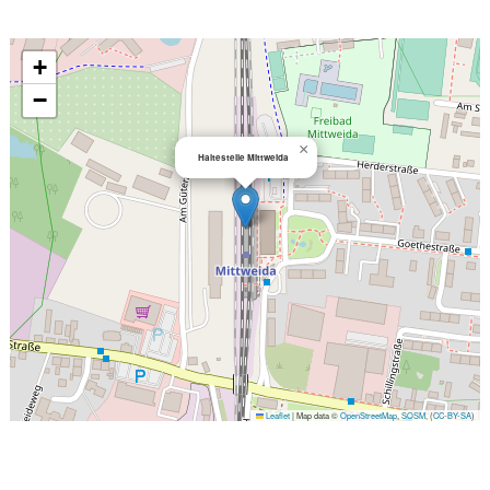
+
−
×
Haltestelle Mittweida
Leaflet
|
Map data ©
OpenStreetMap
,
SOSM
, (
CC-BY-SA
)