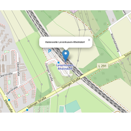
×
Haltestelle Leverkusen-Rheindorf