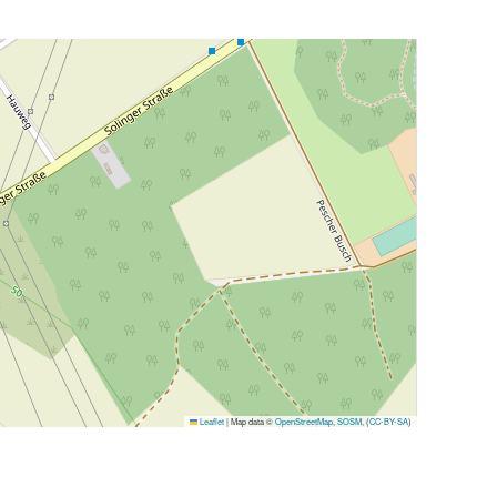
Leaflet
|
Map data ©
OpenStreetMap
,
SOSM
, (
CC-BY-SA
)