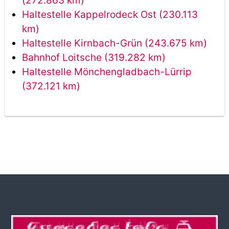
(272.863 km)
Haltestelle Kappelrodeck Ost (230.113
km)
Haltestelle Kirnbach-Grün (243.675 km)
Bahnhof Loitsche (319.282 km)
Haltestelle Mönchengladbach-Lürrip
(372.121 km)