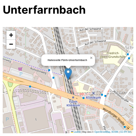
Unterfarrnbach
+
−
×
Haltestelle Fürth-Unterfarrnbach
Leaflet
|
Map data ©
OpenStreetMap
,
SOSM
, (
CC-BY-SA
)