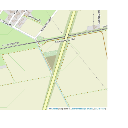
Leaflet
|
Map data ©
OpenStreetMap
,
SOSM
, (
CC-BY-SA
)