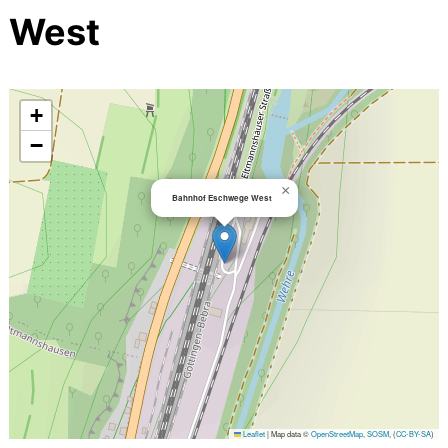
West
+
−
×
Bahnhof Eschwege West
Leaflet
|
Map data ©
OpenStreetMap
,
SOSM
, (
CC-BY-SA
)