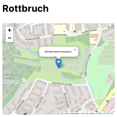
Rottbruch
+
−
×
Bahnhof Herne-Rottbruch
Leaflet
|
Map data ©
OpenStreetMap
,
SOSM
, (
CC-BY-SA
)