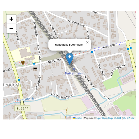
+
−
×
Haltestelle Buttenheim
Leaflet
|
Map data ©
OpenStreetMap
,
SOSM
, (
CC-BY-SA
)