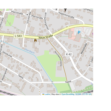
Leaflet
|
Map data ©
OpenStreetMap
,
SOSM
, (
CC-BY-SA
)