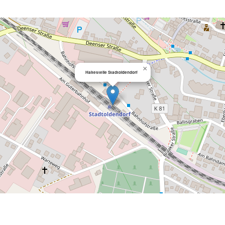
×
Haltestelle Stadtoldendorf