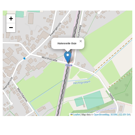
+
−
×
Haltestelle Otze
Leaflet
|
Map data ©
OpenStreetMap
,
SOSM
, (
CC-BY-SA
)