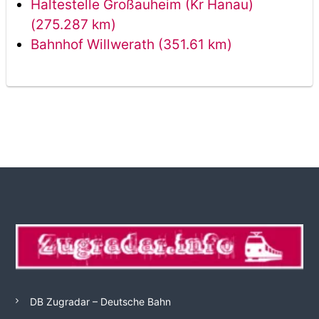
Haltestelle Großauheim (Kr Hanau)
(275.287 km)
Bahnhof Willwerath (351.61 km)
DB Zugradar – Deutsche Bahn