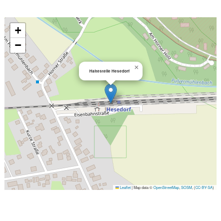
+
−
×
Haltestelle Hesedorf
Leaflet
|
Map data ©
OpenStreetMap
,
SOSM
, (
CC-BY-SA
)