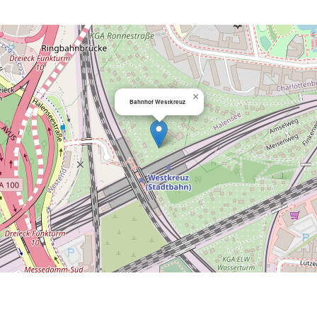
×
Bahnhof Westkreuz