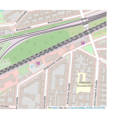
Leaflet
|
Map data ©
OpenStreetMap
,
SOSM
, (
CC-BY-SA
)