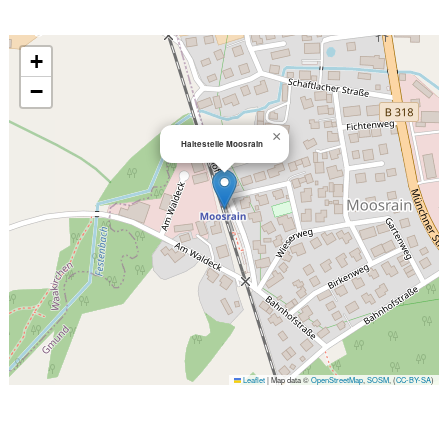
+
−
×
Haltestelle Moosrain
Leaflet
|
Map data ©
OpenStreetMap
,
SOSM
, (
CC-BY-SA
)