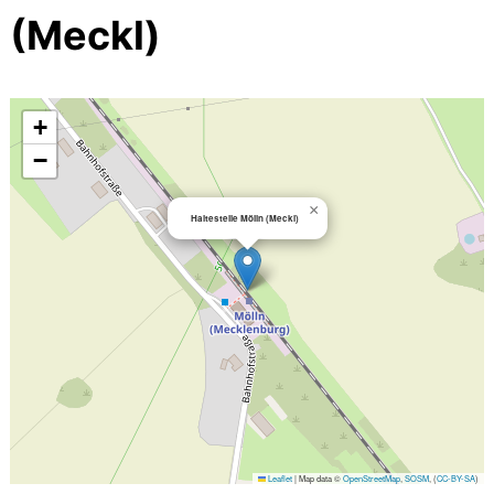
(Meckl)
+
−
×
Haltestelle Mölln (Meckl)
Leaflet
|
Map data ©
OpenStreetMap
,
SOSM
, (
CC-BY-SA
)