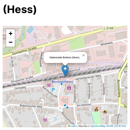
(Hess)
+
−
×
Haltestelle Borken (Hess)
Leaflet
|
Map data ©
OpenStreetMap
,
SOSM
, (
CC-BY-SA
)