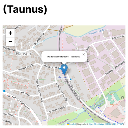
(Taunus)
+
−
×
Haltestelle Hausen (Taunus)
Leaflet
|
Map data ©
OpenStreetMap
,
SOSM
, (
CC-BY-SA
)