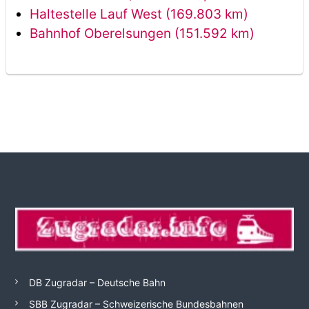
Haltestelle Lauf West (169.803 km)
Bahnhof Oberelsungen (151.592 km)
DB Zugradar – Deutsche Bahn
SBB Zugradar – Schweizerische Bundesbahnen