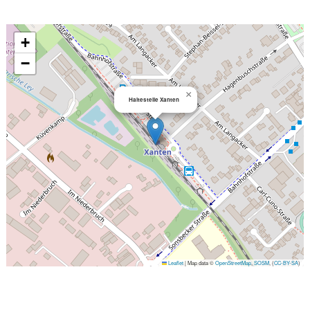
+
−
×
Haltestelle Xanten
Leaflet
|
Map data ©
OpenStreetMap
,
SOSM
, (
CC-BY-SA
)