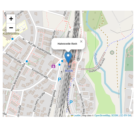
+
−
×
Haltestelle Roth
Leaflet
|
Map data ©
OpenStreetMap
,
SOSM
, (
CC-BY-SA
)