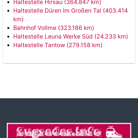
Haltestelle Hirsau (364.847 km)
Haltestelle Düren Im Großen Tal (403.414
km)
Bahnhof Vollme (323.186 km)
Haltestelle Leuna Werke Süd (24.233 km)
Haltestelle Tantow (279.158 km)