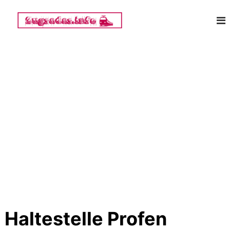
Z
Z
u
m
u
I
g
n
r
h
a
a
d
l
a
t
r
s
p
.
r
i
i
n
n
f
g
o
e
n
Haltestelle Profen