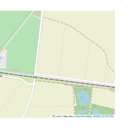
Leaflet
|
Map data ©
OpenStreetMap
,
SOSM
, (
CC-BY-SA
)