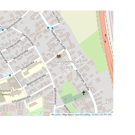
Leaflet
|
Map data ©
OpenStreetMap
,
SOSM
, (
CC-BY-SA
)