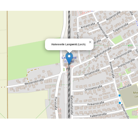
×
Haltestelle Langweid (Lech)