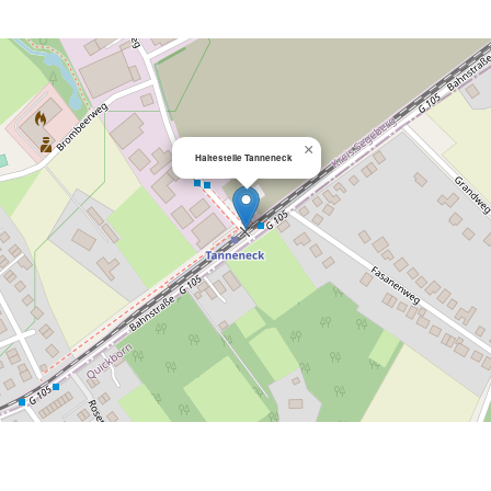
×
Haltestelle Tanneneck