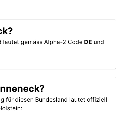
ck?
nd lautet gemäss Alpha-2 Code
DE
und
Tanneneck?
g für diesen Bundesland lautet offiziell
olstein: