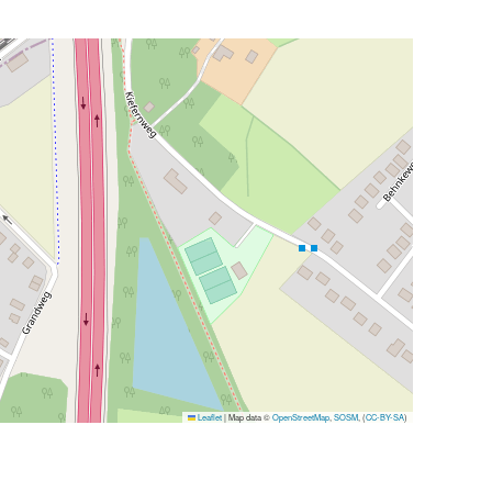
Leaflet
|
Map data ©
OpenStreetMap
,
SOSM
, (
CC-BY-SA
)