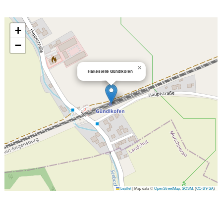
+
−
×
Haltestelle Gündlkofen
Leaflet
|
Map data ©
OpenStreetMap
,
SOSM
, (
CC-BY-SA
)