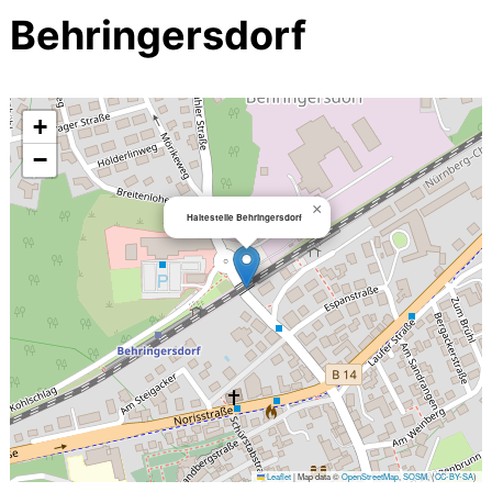
Behringersdorf
+
−
×
Haltestelle Behringersdorf
Leaflet
|
Map data ©
OpenStreetMap
,
SOSM
, (
CC-BY-SA
)