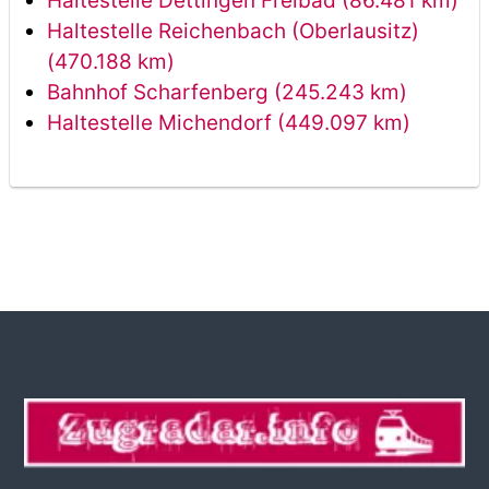
Haltestelle Dettingen Freibad (86.481 km)
Haltestelle Reichenbach (Oberlausitz)
(470.188 km)
Bahnhof Scharfenberg (245.243 km)
Haltestelle Michendorf (449.097 km)