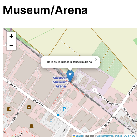
Museum/Arena
+
−
×
Haltestelle Sinsheim Museum/Arena
Leaflet
|
Map data ©
OpenStreetMap
,
SOSM
, (
CC-BY-SA
)