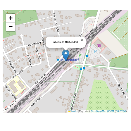
+
−
×
Haltestelle Michendorf
Leaflet
|
Map data ©
OpenStreetMap
,
SOSM
, (
CC-BY-SA
)