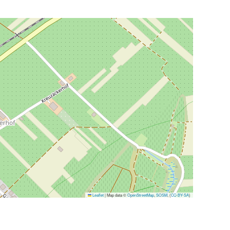
Leaflet
|
Map data ©
OpenStreetMap
,
SOSM
, (
CC-BY-SA
)