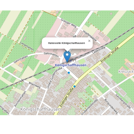
×
Haltestelle Königschaffhausen