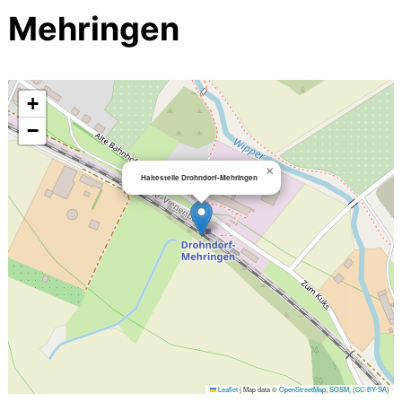
Mehringen
+
−
×
Haltestelle Drohndorf-Mehringen
Leaflet
|
Map data ©
OpenStreetMap
,
SOSM
, (
CC-BY-SA
)