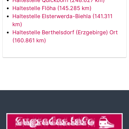
Haltestelle Quickborn (248.627 km)
Haltestelle Flöha (145.285 km)
Haltestelle Elsterwerda-Biehla (141.311
km)
Haltestelle Berthelsdorf (Erzgebirge) Ort
(160.861 km)