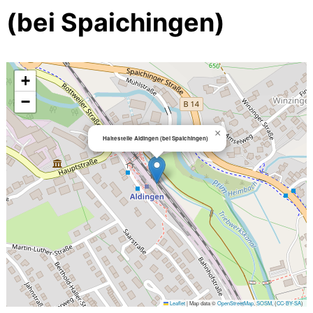
(bei Spaichingen)
+
−
×
Haltestelle Aldingen (bei Spaichingen)
Leaflet
|
Map data ©
OpenStreetMap
,
SOSM
, (
CC-BY-SA
)