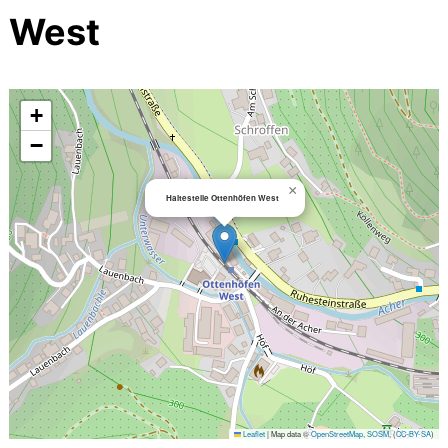
West
+
−
×
Haltestelle Ottenhöfen West
Leaflet
|
Map data ©
OpenStreetMap
,
SOSM
, (
CC-BY-SA
)