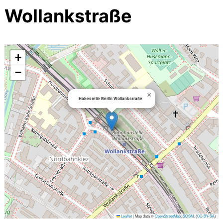
Wollankstraße
+
−
×
Haltestelle Berlin Wollankstraße
Leaflet
|
Map data ©
OpenStreetMap
,
SOSM
, (
CC-BY-SA
)