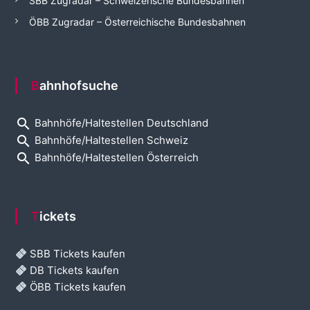
SBB Zugradar – Schweizerische Bundesbahnen
ÖBB Zugradar – Österreichische Bundesbahnen
Bahnhofsuche
search
Bahnhöfe/Haltestellen Deutschland
search
Bahnhöfe/Haltestellen Schweiz
search
Bahnhöfe/Haltestellen Österreich
Tickets
SBB Tickets kaufen
DB Tickets kaufen
ÖBB Tickets kaufen