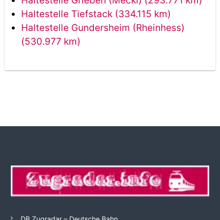
Haltestelle Grieben (Meckl) (293.771 km)
Haltestelle Tiefstack (334.115 km)
Haltestelle Gundersheim (Rheinhess)
(530.977 km)
DB Zugradar – Deutsche Bahn