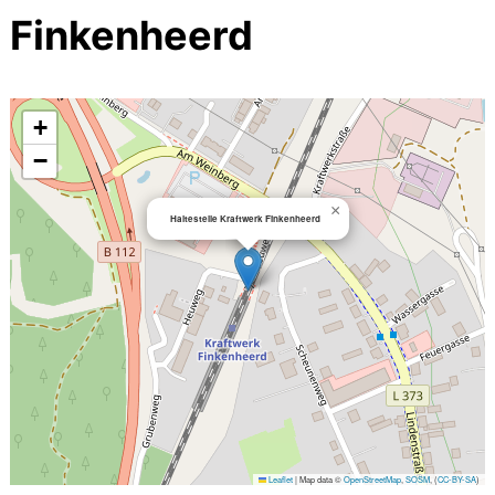
Finkenheerd
+
−
×
Haltestelle Kraftwerk Finkenheerd
Leaflet
|
Map data ©
OpenStreetMap
,
SOSM
, (
CC-BY-SA
)