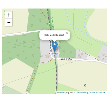
+
−
×
Haltestelle Klandorf
Leaflet
|
Map data ©
OpenStreetMap
,
SOSM
, (
CC-BY-SA
)