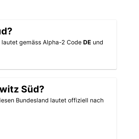
üd?
nd lautet gemäss Alpha-2 Code
DE
und
kwitz Süd?
iesen Bundesland lautet offiziell nach