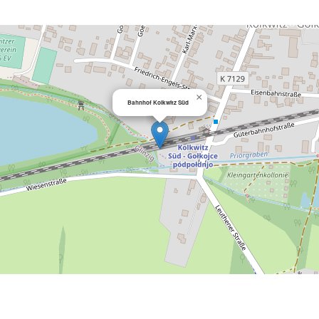
×
Bahnhof Kolkwitz Süd