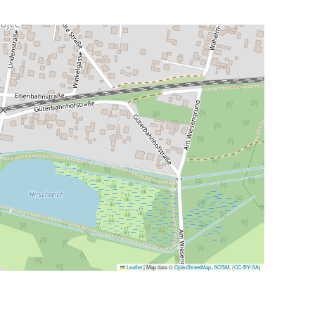
Leaflet
|
Map data ©
OpenStreetMap
,
SOSM
, (
CC-BY-SA
)