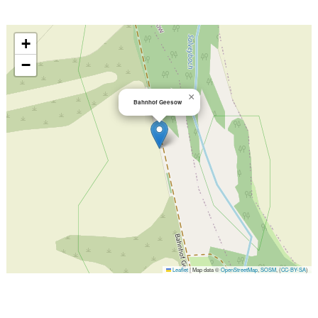
+
−
×
Bahnhof Geesow
Leaflet
|
Map data ©
OpenStreetMap
,
SOSM
, (
CC-BY-SA
)