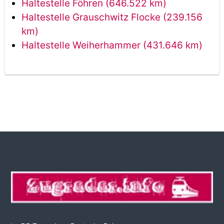
Haltestelle Föhren (646.522 km)
Haltestelle Grauschwitz Flocke (239.156
km)
Haltestelle Weiherhammer (431.646 km)