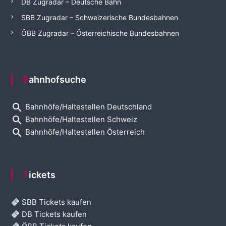
DB Zugradar – Deutsche Bahn
SBB Zugradar – Schweizerische Bundesbahnen
ÖBB Zugradar – Österreichische Bundesbahnen
Bahnhofsuche
search
Bahnhöfe/Haltestellen Deutschland
search
Bahnhöfe/Haltestellen Schweiz
search
Bahnhöfe/Haltestellen Österreich
Tickets
SBB Tickets kaufen
DB Tickets kaufen