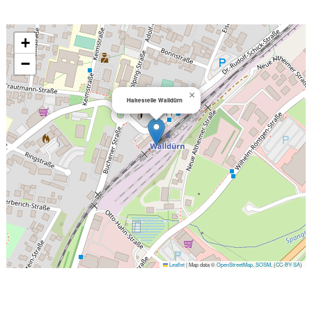
+
−
×
Haltestelle Walldürn
Leaflet
|
Map data ©
OpenStreetMap
,
SOSM
, (
CC-BY-SA
)