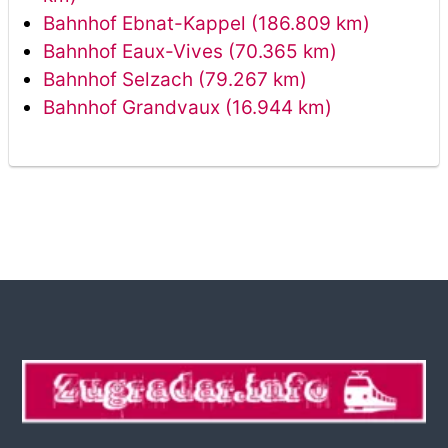
Bahnhof Ebnat-Kappel (186.809 km)
Bahnhof Eaux-Vives (70.365 km)
Bahnhof Selzach (79.267 km)
Bahnhof Grandvaux (16.944 km)