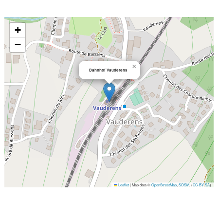
+
−
×
Bahnhof Vauderens
Leaflet
|
Map data ©
OpenStreetMap
,
SOSM
, (
CC-BY-SA
)