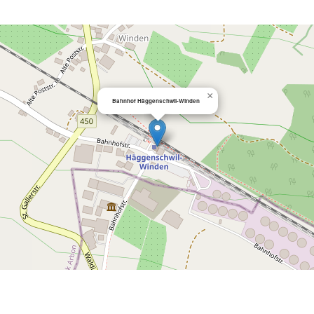
×
Bahnhof Häggenschwil-Winden