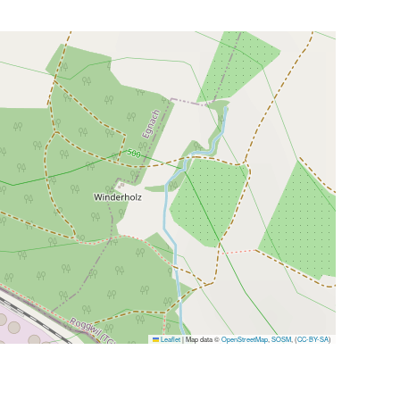
Leaflet
|
Map data ©
OpenStreetMap
,
SOSM
, (
CC-BY-SA
)