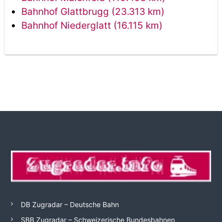
Bahnhof Glattbrugg (23.313 km)
Bahnhof Niederglatt (16.115 km)
DB Zugradar – Deutsche Bahn
SBB Zugradar – Schweizerische Bundesbahnen