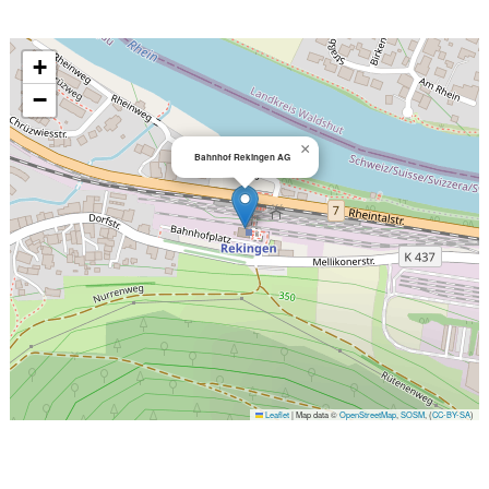
+
−
×
Bahnhof Rekingen AG
Leaflet
|
Map data ©
OpenStreetMap
,
SOSM
, (
CC-BY-SA
)