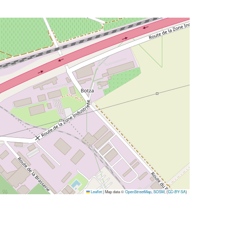
Leaflet
|
Map data ©
OpenStreetMap
,
SOSM
, (
CC-BY-SA
)