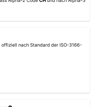
emäss Alpha-2 Code
CH
und nach Alpha-3
t offiziell nach Standard der ISO-3166-