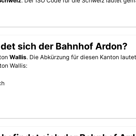
Schweiz
. Der ISO Code für die Schweiz lautet g
det sich der Bahnhof Ardon?
nton
Wallis
. Die Abkürzung für diesen Kanton laute
on Wallis:
ch