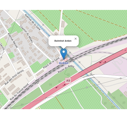
×
Bahnhof Ardon